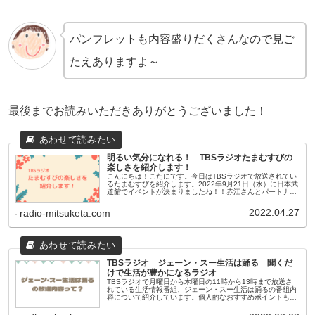
パンフレットも内容盛りだくさんなので見ご
たえありますよ～
最後までお読みいただきありがとうございました！
明るい気分になれる！ TBSラジオたまむすびの
楽しさを紹介します！
こんにちは！こたにです。今日はTBSラジオで放送されてい
るたまむすびを紹介します。2022年9月21日（水）に日本武
道館でイベントが決まりましたね！！赤江さんとパートナー
さんとリスナーさんの投稿を聞いてると明るい気分になれる
番組です。たまむ...
2022.04.27
radio-mitsuketa.com
TBSラジオ ジェーン・スー生活は踊る 聞くだ
けで生活が豊かになるラジオ
TBSラジオで月曜日から木曜日の11時から13時まで放送さ
れている生活情報番組、ジェーン・スー生活は踊るの番組内
容について紹介しています。個人的なおすすめポイントも書
いています。