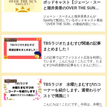
ポッドキャスト【ジェーン・スー
と堀井美香のOVER THE SUN】
を紹介します！
ジェーン・スーさんと堀井美香さんが
Spotifyで配信しているポッドキャスト番組
「OVER THE SUN」の番組内容について
書いています。番組に興味がある方はぜひ
読んでみてください！
TBSラジオ
TBSラジオたまむすび関連の記事
まとめました！
この記事ではアフィリエイト広告を利用し
ています。こんにちは！こたにです。たま
むすびin武道館の記事をたくさんに方にご
覧いただいているようで、とても嬉しいで
す！普段のたまむすびについての記事も書
いているのですが、書きたいことがありす
ぎて、ひと...
TBSラジオ
TBSラジオ 水曜たまむすびのコ
ーナーを紹介します。週替わりゲ
ストで博識に！
こんにちは！こたにです。今回は、水曜た