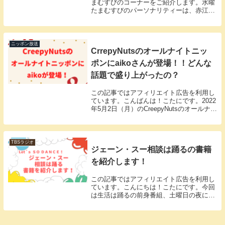
まむすびのコーナーをご紹介します。水曜
たまむすびのパーソナリティーは、赤江珠
緒さんと華丸大吉の大吉先生です。13:00
～15:30まで、おふたりでおしゃべりしま
す。水曜たまむすびのコーナー水曜たまむ
すび...
ニッポン放送
CrrepyNutsのオールナイトニッ
ポンにaikoさんが登場！！どんな
話題で盛り上がったの？
この記事ではアフィリエイト広告を利用し
ています。こんばんは！こたにです。2022
年5月2日（月）のCreepyNutsのオールナイ
トニッポンにaikoさんがゲスト出演してい
ましたね。ラジオ好きを公言して、色々な
ラジオ番組にゲスト出演されてい...
TBSラジオ
ジェーン・スー相談は踊るの書籍
を紹介します！
この記事ではアフィリエイト広告を利用し
ています。こんにちは！こたにです。今回
は生活は踊るの前身番組、土曜日の夜に放
送されていた「ジェーン・スー相談は踊
る」の書籍を紹介します。相談コーナーを
まとめた書籍で、今の相談は踊るとはまた